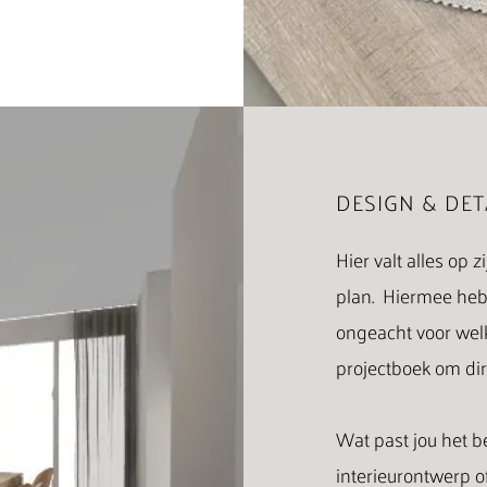
DESIGN & DET
Hier valt alles op 
plan.
H
iermee heb
ongeacht
voor welk
projectboek om
di
Wat past jou het b
interieurontwerp o