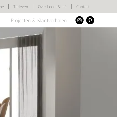
me
Tarieven
Over Loods&Loft
Contact
Projecten & Klantverhalen