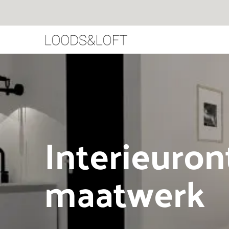
Interieuron
maatwerk