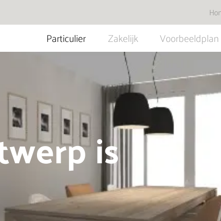
Ho
Particulier
Zakelijk
Voorbeeldplan
twerp is