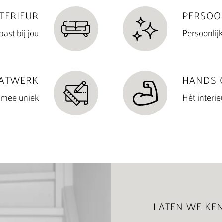
NTERIEUR
PERSOO
ast bij jou
Persoonlijk
ATWERK
HANDS 
rmee uniek
Hét
interi
LATEN WE KE