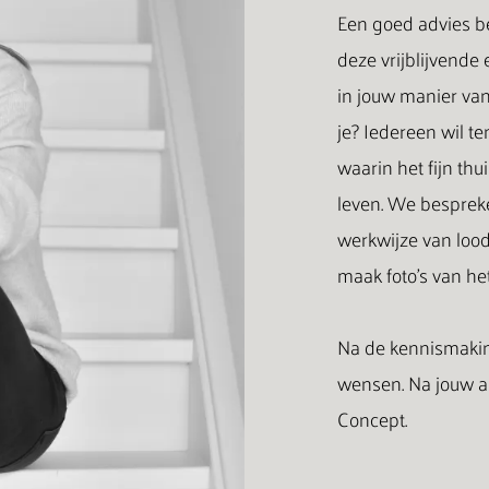
Een goed advies be
deze vrijblijvende
in jouw manier van
je? Iedereen wil te
waarin het fijn th
leven. We besprek
werkwijze van loods
maak foto’s van het
Na de kennismakin
wensen. Na jouw a
Concept.