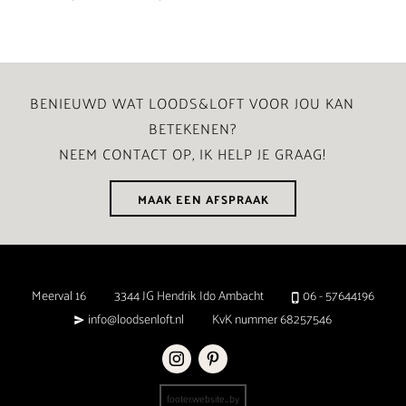
BENIEUWD WAT LOODS&LOFT VOOR JOU KAN
BETEKENEN?
NEEM CONTACT OP, IK HELP JE GRAAG!
MAAK EEN AFSPRAAK
Meerval 16
3344 JG Hendrik Ido Ambacht
06 - 57644196
info@loodsenloft.nl
KvK nummer 68257546
footer.website_by