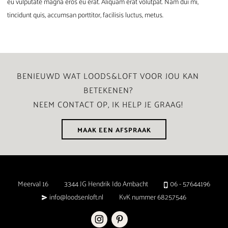
eu vulputate magna eros eu erat. Aliquam erat volutpat. Nam dui mi,
tincidunt quis, accumsan porttitor, facilisis luctus, metus.
BENIEUWD WAT LOODS&LOFT VOOR JOU KAN
BETEKENEN?
NEEM CONTACT OP, IK HELP JE GRAAG!
MAAK EEN AFSPRAAK
Meerval 16
3344 JG Hendrik Ido Ambacht
06 - 57644196
info@loodsenloft.nl
KvK nummer 68257546